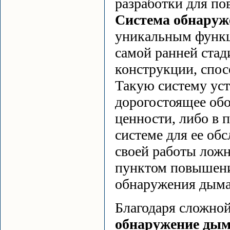
разработки для по
Система обнару
уникальным функц
самой ранней стади
конструкции, спос
Такую систему ус
дорогостоящее об
ценности, либо в 
системе для ее о
своей работы ложн
пунктом повышени
обнаружения дым
Благодаря сложно
обнаружение дым