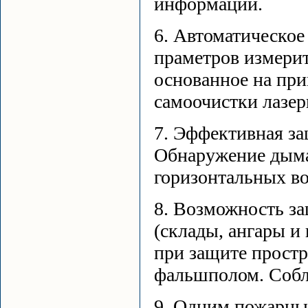
информации.
6. Автоматическо
праметров измерит
основанное на пр
самоочистки лазе
7. Эффективная з
Обнаружение дыма
горизонтальных в
8. Возможность з
(склады, ангары и
при защите простр
фальшполом. Собл
9. Одним пожарн