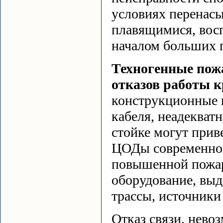
условиях перенас
плавящимися, вос
началом больших 
Техногенные пож
отказов работы 
конструкционные н
кабеля, неадекват
стойке могут прив
ЦОДы современног
повышенной пожар
оборудование, вы
трассы, источники
Отказ связи, нево