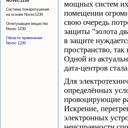
NOVEC1230
мощных систем их
Система пожаротушения
помещении огромн
на основе Novec1230
свою очередь потр
Огнетушащее вещество
Novec 1230
защиты "золота дв
Области применения
в защите нуждает
Novec 1230
пространство, так
Одной из актуальн
дата-центров стала
Для электротехнич
определённых усл
провоцирующие ра
Искрение, перегре
электронных устро
неисправности спо